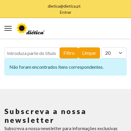
dietica@dietica.pt
Entrar
Introduza parte do título
Qtd. a exibir
Filtro
Limpar
Informação
Não foram encontrados itens correspondentes.
Subscreva a nossa
newsletter
Subscreva a nossa newsletter para informações exclusivas