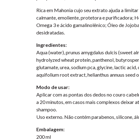
Rica em Mahonia cujo seu extrato ajuda a limitar
calmante, emoliente, protetora e purificadora; 
Omega 3 e ácido gamalinolênico; Óleo de Jojoba 
desidratadas.
Ingredientes:
Aqua (water), prunus amygdalus dulcis (sweet almo
hydrolyzed wheat protein, panthenol, butyrospermu
glutamate, urea, sodium pca, glycine, lactic acid
aquifolium root extract, helianthus annuus seed o
Modo de usar:
Aplicar com as pontas dos dedos no couro cabelud
a 20 minutos, em casos mais complexos deixar a
shampoo.
Uso externo. Não contém parabenos, silicone, ál
Embalagem:
200 ml