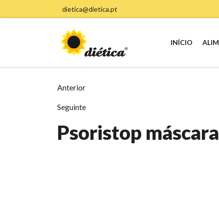
dietica@dietica.pt
INÍCIO
ALI
Anterior
Seguinte
Psoristop máscara