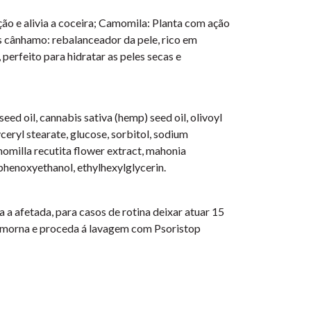
ção e alivia a coceira; Camomila: Planta com ação
s cânhamo: rebalanceador da pele, rico em
erfeito para hidratar as peles secas e
eed oil, cannabis sativa (hemp) seed oil, olivoyl
ceryl stearate, glucose, sorbitol, sodium
amomilla recutita flower extract, mahonia
 phenoxyethanol, ethylhexylglycerin.
a afetada, para casos de rotina deixar atuar 15
a morna e proceda á lavagem com Psoristop