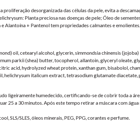
 a proliferação desorganizada das células da pele, evita a descama
Helichrysum: Planta preciosa nas doenças de pele; Óleo de semente
e Alantoína + Pantenol tem propriedades calmantes e emolientes, p
nd) oil, cetearyl alcohol, glycerin, simmondsia chinensis (jojoba) s
m parkii (shea) butter, tocopherol, allantoin, glyceryl oleate, gly
, citric acid, hydrolyzed wheat protein, xanthan gum, bisabolol, ch
il, helichrysum italicum extract, tetrasodium glutamate diacetate,
o ligeiramente humedecido, certificando-se de cobrir toda a área 
tuar 25 a 30 minutos. Após este tempo retirar a máscara com águ
cool, SLS/SLES, óleos minerais, PEG, PPG, corantes e perfume.