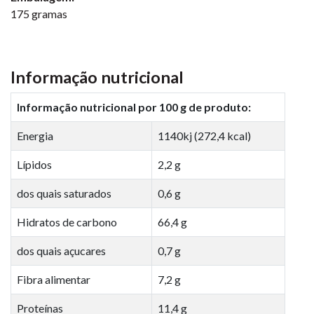
175 gramas
Informação nutricional
Informação nutricional por 100 g de produto:
Energia
1140kj (272,4 kcal)
Lípidos
2,2 g
dos quais saturados
0,6 g
Hidratos de carbono
66,4 g
dos quais açucares
0,7 g
Fibra alimentar
7,2 g
Proteínas
11,4 g