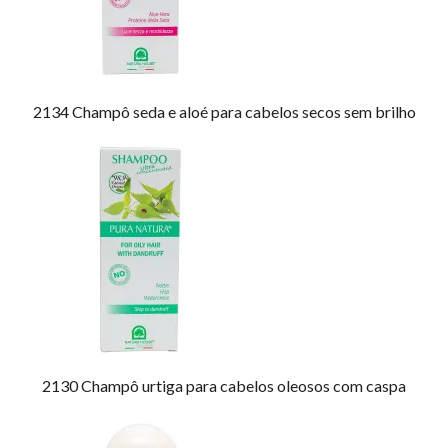
2134
Champô seda e aloé para cabelos secos sem brilho
2130
Champô urtiga para cabelos oleosos com caspa