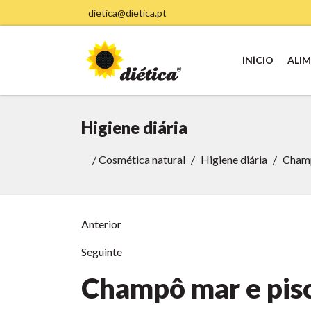
dietica@dietica.pt
INÍCIO
ALI
Higiene diária
/
Cosmética natural
Higiene diária
Champ
Anterior
Seguinte
Champô mar e pisc