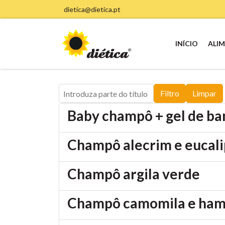
dietica@dietica.pt
INÍCIO
ALI
Introduza parte do título
Filtro
Limpar
Baby champô + gel de ba
Champô alecrim e eucalip
Champô argila verde
Champô camomila e hamam