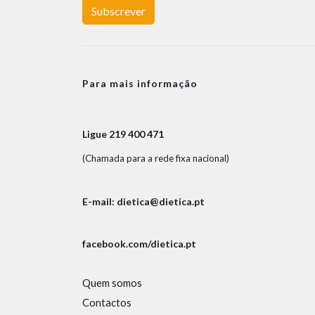
Subscrever
Para mais informação
Ligue 219 400 471
(Chamada para a rede fixa nacional)
E-mail: dietica@dietica.pt
facebook.com/dietica.pt
Quem somos
Contactos