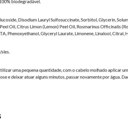
100% biodegradável.
oside, Disodium Lauryl Sulfosuccinate, Sorbitol, Glycerin, Solu
el Oil, Citrus Limon (Lemon) Peel Oil, Rosmarinus Officinalis (Ros
A, Phenoxyethanol, Glyceryl Laurate, Limonene, Linalool, Citral, 
/sles.
ilizar uma pequena quantidade, com o cabelo molhado aplicar uma
ose e deixar atuar alguns minutos, passar novamente por água. Da
s