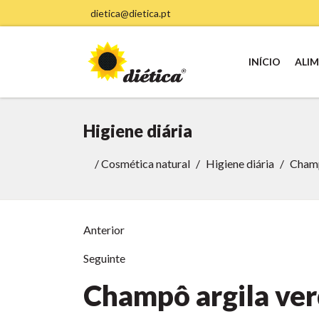
dietica@dietica.pt
INÍCIO
ALI
Higiene diária
/
Cosmética natural
Higiene diária
Champ
Anterior
Seguinte
Champô argila ve