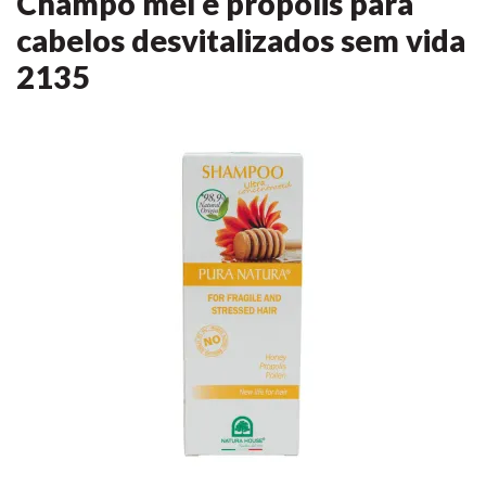
Champô mel e própolis para
cabelos desvitalizados sem vida
2135
Anterior
Anterior