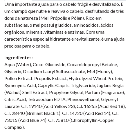
Uma importante ajuda para o cabelo frágil e desvitalizado. É
um champô que nutre e reaviva o cabelo, desfrutando de três
dons da natureza (Mel, Própolis e Pólen). Rico em
substâncias, o mel possui glúcidos, aminoácidos, ácidos
orgânicos, minerais, vitaminas e enzimas. Com uma
característica especial hidratante e revitalizante, é uma ajuda
preciosa para o cabelo.
Ingredientes:
Aqua (Water), Coco-Glucoside, Cocamidopropyl Betaine,
Glycerin, Disodium Lauryl Sulfosuccinate, Mel (Honey),
Pollen Extract, Propolis Extract, Hydrolyzed Wheat Protein,
Xymenynic Acid, Caprylic/Capric Triglyceride, Juglans Regia
(Walnut) Shell Extract, Propylene Glycol, Parfum (Fragrance),
Citric Acid, Tetrasodium EDTA, Phenoxyethanol, Glyceryl
Laurate, C.I. 19140 (Acid Yellow 23), C.I. 16255 (Acid Red 18),
C.I. 28440 (Brilliant Black 1), C.I. 14720 (Acid Red 14), C.I.
73015 (Acid Blue 74), C.I. 75810 (Chlorophyllin-Copper
Complex).