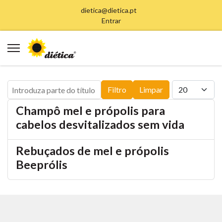
dietica@dietica.pt
Entrar
Introduza parte do título
Qtd. a exibir
Filtro
Limpar
Champô mel e própolis para
cabelos desvitalizados sem vida
Rebuçados de mel e própolis
Beeprólis