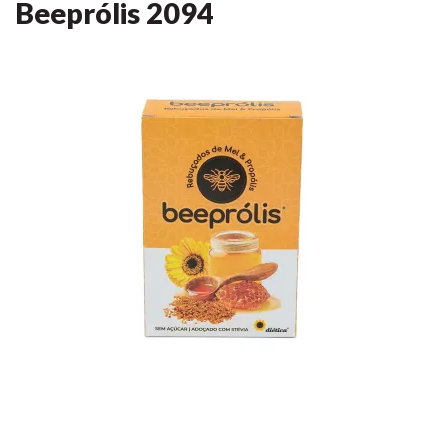
Beeprólis
2094
Anterior
Anterior
Próxima
Próxima