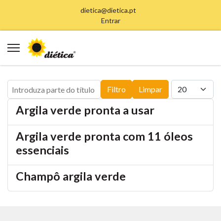
dietica@dietica.pt
Entrar
Introduza parte do título
Qtd. a exibir
Filtro
Limpar
Argila verde pronta a usar
Argila verde pronta com 11 óleos
essenciais
Champô argila verde