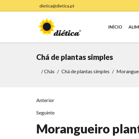
dietica@dietica.pt
INÍCIO
ALI
Chá de plantas simples
/
Chás
Chá de plantas simples
Morangueir
Anterior
Seguinte
Morangueiro plant