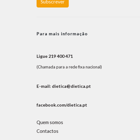
Subscrever
Para mais informação
Ligue 219 400 471
(Chamada para a rede fixa nacional)
E-mail: dietica@dietica.pt
facebook.com/dietica.pt
Quem somos
Contactos