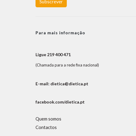
Subscrever
Para mais informação
Ligue 219 400 471
(Chamada para a rede fixa nacional)
E-mail: dietica@dietica.pt
facebook.com/dietica.pt
Quem somos
Contactos