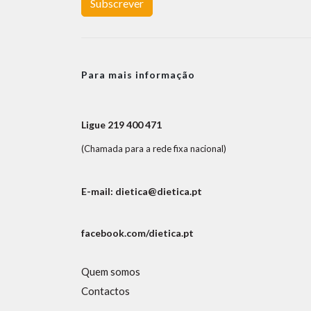
Subscrever
Para mais informação
Ligue 219 400 471
(Chamada para a rede fixa nacional)
E-mail: dietica@dietica.pt
facebook.com/dietica.pt
Quem somos
Contactos