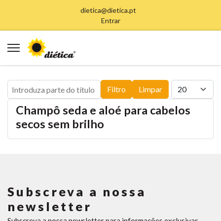
dietica@dietica.pt
Entrar
Introduza parte do título
Qtd. a exibir
Filtro
Limpar
Champô seda e aloé para cabelos
secos sem brilho
Subscreva a nossa
newsletter
Subscreva a nossa newsletter para informações exclusivas