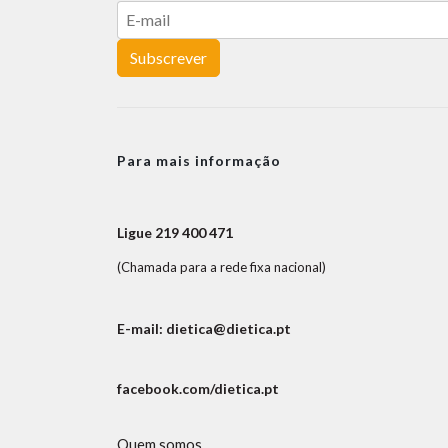
Subscrever
Para mais informação
Ligue 219 400 471
(Chamada para a rede fixa nacional)
E-mail: dietica@dietica.pt
facebook.com/dietica.pt
Quem somos