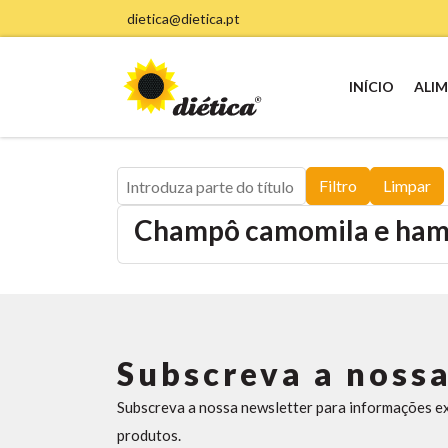
dietica@dietica.pt
INÍCIO
ALI
Introduza parte do título
Filtro
Limpar
Champô camomila e hamam
Subscreva a nossa
Subscreva a nossa newsletter para informações e
produtos.