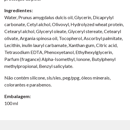
Ingredientes:
Water, Prunus amygdalus dulcis oil, Glycerin, Dicaprylyl
carbonate, Cetyl alchol, Olivovyl, Hydrolyzed wheat protein,
Cetearyl alchol, Glyceryl oleate, Glyceryl stereate, Cetearyl
olivate, Argania spinosa oil, Tocopherol, Ascorbyl palmitate,
Lecithin, inulin lauryl carbamate, Xanthan gum, Citric acid,
Tetrasodium EDTA, Phenoxyetanol, Ethylhexylglycerin,
Parfum (fragance) Alpha-Isomethyl, Ionone, Butylphenyl
methylpropional, Benzyl salicylate.
Não contém silicone, sls/sles, peg/ppg, óleos minerais,
colorantes e parabenos.
Embalagem:
100 ml