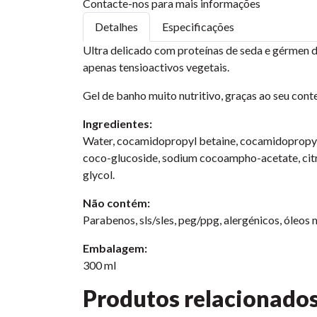
Contacte-nos para mais informações
Detalhes
Especificações
Ultra delicado com proteínas de seda e gérmen de
apenas tensioactivos vegetais.
Gel de banho muito nutritivo, graças ao seu cont
Ingredientes:
Water, cocamidopropyl betaine, cocamidopropyl hy
coco-glucoside, sodium cocoampho-acetate, citr
glycol.
Não contém:
Parabenos, sls/sles, peg/ppg, alergénicos, óleos mi
Embalagem:
300 ml
Produtos relacionado