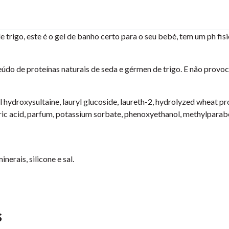
 trigo, este é o gel de banho certo para o seu bebé, tem um ph fis
eúdo de proteínas naturais de seda e gérmen de trigo. E não provoc
droxysultaine, lauryl glucoside, laureth-2, hydrolyzed wheat prote
ic acid, parfum, potassium sorbate, phenoxyethanol, methylparab
nerais, silicone e sal.
s