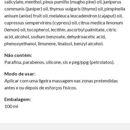
salicylate, menthol, pinus pumilio (mugho pine) oil, juniperus
communis (juniper) oil, thymus vulgaris (thyme) oil, pimpinella
anisum (anise) fruit oil, melaleuca leucadendron (cajaput) oil,
cupressus sempervirens (cypress) oil, citrus medica limonum
(lemon) oil, tocopherol, lecithin, ascorbyl palmitate, citric
acid, alcohol, sodium benzoate, dehydroacetic acid,
phenoxyethanol, limonene, linalool, benzyl alcohol.
Não contém:
Parafina, parabenos, silicone, sls e peg/ppg (petrolatos).
Modo de usar:
Aplicar com uma ligeira massagem nas zonas pretendidas
antes e ou depois de esforços físicos.
Embalagem:
100 ml