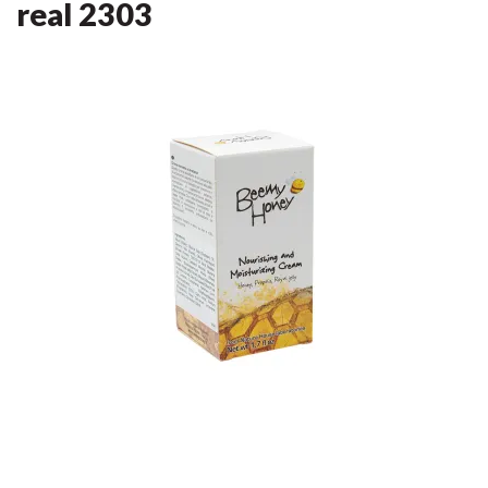
real
2303
Anterior
Anterior
Próxima
Próxima