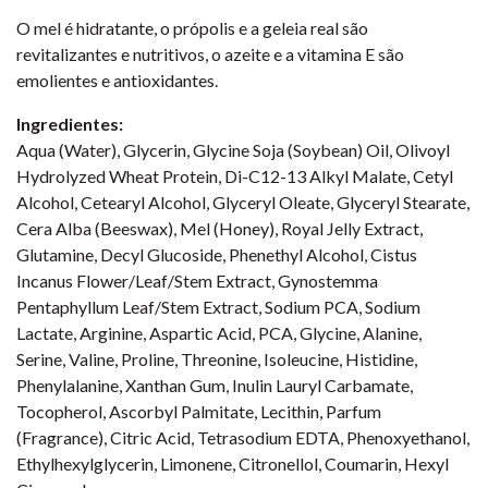
O mel é hidratante, o própolis e a geleia real são
revitalizantes e nutritivos, o azeite e a vitamina E são
emolientes e antioxidantes.
Ingredientes:
Aqua (Water), Glycerin, Glycine Soja (Soybean) Oil, Olivoyl
Hydrolyzed Wheat Protein, Di-C12-13 Alkyl Malate, Cetyl
Alcohol, Cetearyl Alcohol, Glyceryl Oleate, Glyceryl Stearate,
Cera Alba (Beeswax), Mel (Honey), Royal Jelly Extract,
Glutamine, Decyl Glucoside, Phenethyl Alcohol, Cistus
Incanus Flower/Leaf/Stem Extract, Gynostemma
Pentaphyllum Leaf/Stem Extract, Sodium PCA, Sodium
Lactate, Arginine, Aspartic Acid, PCA, Glycine, Alanine,
Serine, Valine, Proline, Threonine, Isoleucine, Histidine,
Phenylalanine, Xanthan Gum, Inulin Lauryl Carbamate,
Tocopherol, Ascorbyl Palmitate, Lecithin, Parfum
(Fragrance), Citric Acid, Tetrasodium EDTA, Phenoxyethanol,
Ethylhexylglycerin, Limonene, Citronellol, Coumarin, Hexyl