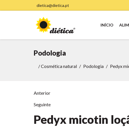
dietica@dietica.pt
INÍCIO
ALI
Podologia
/
Cosmética natural
Podologia
Pedyx mic
Anterior
Seguinte
Pedyx micotin loç