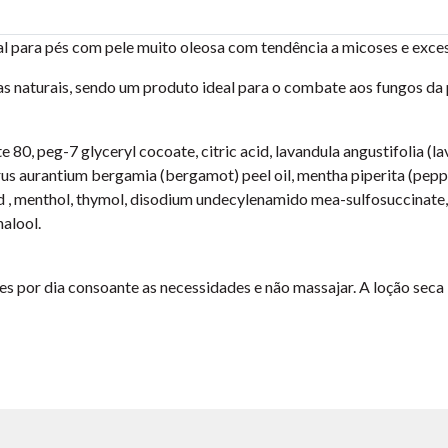
al para pés com pele muito oleosa com tendência a micoses e exces
 naturais, sendo um produto ideal para o combate aos fungos da 
te 80, peg-7 glyceryl cocoate, citric acid, lavandula angustifolia 
citrus aurantium bergamia (bergamot) peel oil, mentha piperita (pep
acid , menthol, thymol, disodium undecylenamido mea-sulfosuccinate, 
nalool.
es por dia consoante as necessidades e não massajar. A loção seca