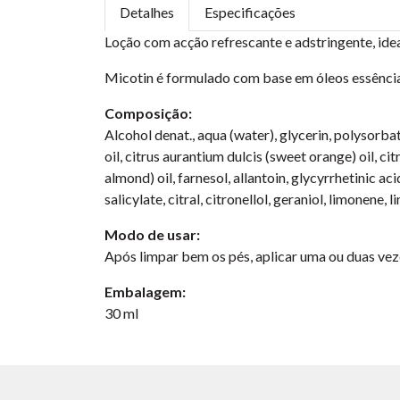
Detalhes
Especificações
Loção com acção refrescante e adstringente, ide
Micotin é formulado com base em óleos essências
Composição:
Alcohol denat., aqua (water), glycerin, polysorba
oil, citrus aurantium dulcis (sweet orange) oil, 
almond) oil, farnesol, allantoin, glycyrrhetinic 
salicylate, citral, citronellol, geraniol, limonene, li
Modo de usar:
Após limpar bem os pés, aplicar uma ou duas vez
Embalagem:
30 ml