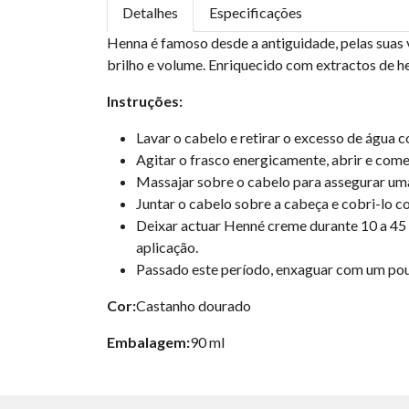
Detalhes
Especificações
Henna é famoso desde a antiguidade, pelas suas v
brilho e volume. Enriquecido com extractos de he
Instruções:
Lavar o cabelo e retirar o excesso de água 
Agitar o frasco energicamente, abrir e come
Massajar sobre o cabelo para assegurar uma
Juntar o cabelo sobre a cabeça e cobri-lo c
Deixar actuar Henné creme durante 10 a 45 
aplicação.
Passado este período, enxaguar com um pou
Cor:
Castanho dourado
Embalagem:
90 ml