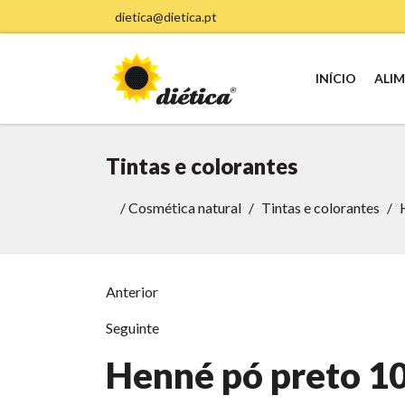
dietica@dietica.pt
INÍCIO
ALI
Tintas e colorantes
/
Cosmética natural
Tintas e colorantes
Anterior
Seguinte
Henné pó preto
1