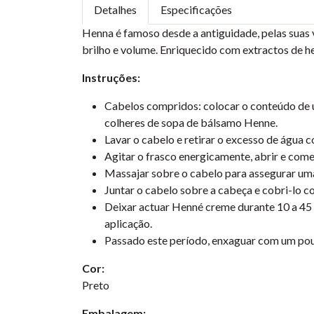
Detalhes
Especificações
Henna é famoso desde a antiguidade, pelas suas v
brilho e volume. Enriquecido com extractos de he
Instruções:
Cabelos compridos: colocar o conteúdo de 
colheres de sopa de bálsamo Henne.
Lavar o cabelo e retirar o excesso de água 
Agitar o frasco energicamente, abrir e come
Massajar sobre o cabelo para assegurar uma
Juntar o cabelo sobre a cabeça e cobri-lo c
Deixar actuar Henné creme durante 10 a 45 
aplicação.
Passado este período, enxaguar com um pou
Cor:
Preto
Embalagem: