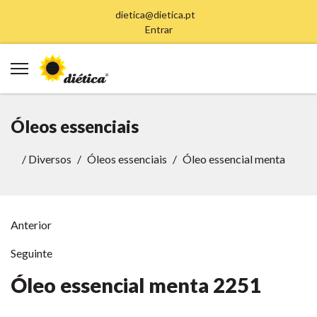
dietica@dietica.pt
Entrar
Óleos essenciais
/
Diversos
Óleos essenciais
Óleo essencial menta
Anterior
Seguinte
Óleo essencial menta
2251
Anterior
Anterior