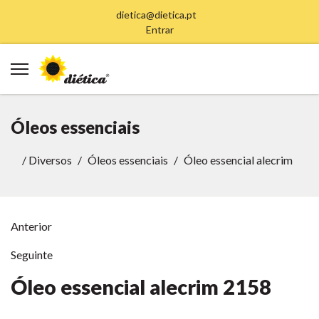
dietica@dietica.pt
Entrar
Óleos essenciais
/
Diversos
Óleos essenciais
Óleo essencial alecrim
Anterior
Seguinte
Óleo essencial alecrim
2158
Anterior
Anterior