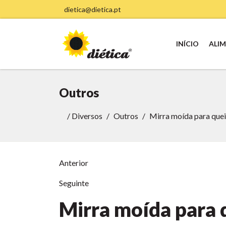
dietica@dietica.pt
INÍCIO
ALI
Outros
/
Diversos
Outros
Mirra moída para que
Anterior
Seguinte
Mirra moída para