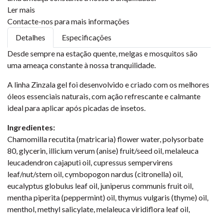
Ler mais
Contacte-nos para mais informações
Detalhes
Especificações
Desde sempre na estação quente, melgas e mosquitos são
uma ameaça constante à nossa tranquilidade.
A linha Zinzala gel foi desenvolvido e criado com os melhores
óleos essenciais naturais, com ação refrescante e calmante
ideal para aplicar após picadas de insetos.
Ingredientes:
Chamomilla recutita (matricaria) flower water, polysorbate
80, glycerin, illicium verum (anise) fruit/seed oil, melaleuca
leucadendron cajaputi oil, cupressus sempervirens
leaf/nut/stem oil, cymbopogon nardus (citronella) oil,
eucalyptus globulus leaf oil, juniperus communis fruit oil,
mentha piperita (peppermint) oil, thymus vulgaris (thyme) oil,
menthol, methyl salicylate, melaleuca viridiflora leaf oil,