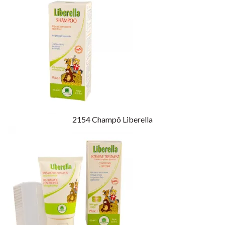
2154
Champô Liberella