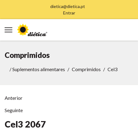
dietica@dietica.pt
Entrar
Comprimidos
/
Suplementos alimentares
Comprimidos
Cel3
Anterior
Seguinte
Cel3
2067
Anterior
Anterior