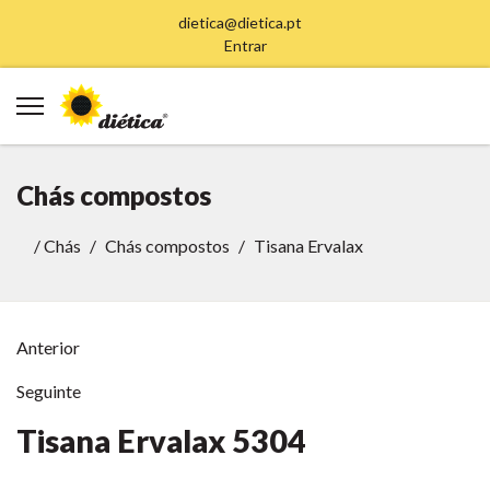
dietica@dietica.pt
Entrar
Chás compostos
/
Chás
Chás compostos
Tisana Ervalax
Anterior
Seguinte
Tisana Ervalax
5304
Anterior
Anterior