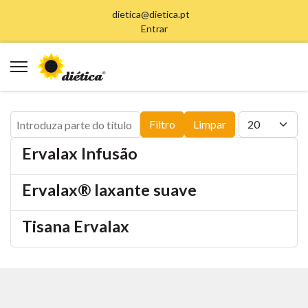
dietica@dietica.pt
Entrar
Introduza parte do título
Qtd. a exibir
Filtro
Limpar
Ervalax Infusão
Ervalax® laxante suave
Tisana Ervalax