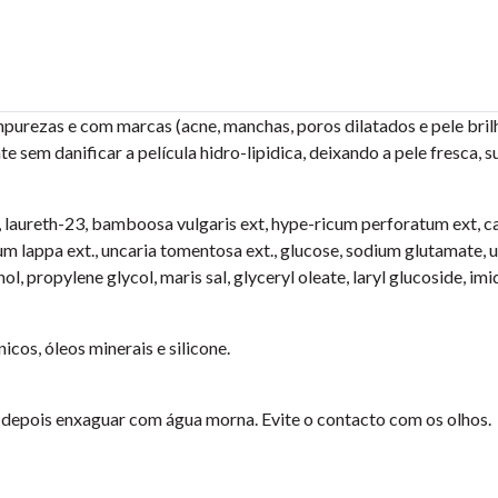
mpurezas e com marcas (acne, manchas, poros dilatados e pele bril
sem danificar a película hidro-lipidica, deixando a pele fresca, su
e, laureth-23, bamboosa vulgaris ext, hype-ricum perforatum ext
um lappa ext., uncaria tomentosa ext., glucose, sodium glutamate, ur
hol, propylene glycol, maris sal, glyceryl oleate, laryl glucoside, i
cos, óleos minerais e silicone.
depois enxaguar com água morna. Evite o contacto com os olhos.