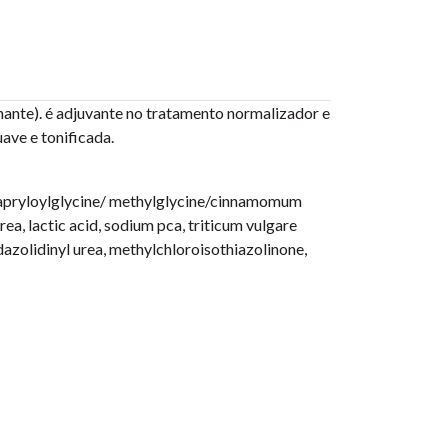
hante). é adjuvante no tratamento normalizador e
ave e tonificada.
, capryloylglycine/ methylglycine/cinnamomum
ea, lactic acid, sodium pca, triticum vulgare
midazolidinyl urea, methylchloroisothiazolinone,