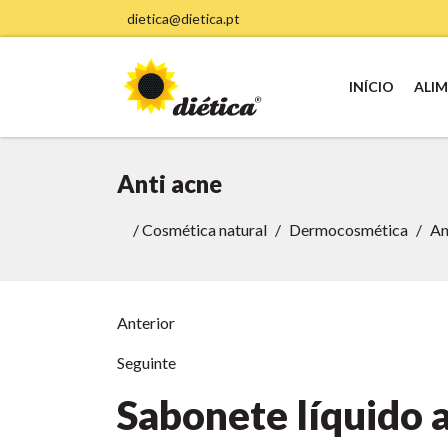
dietica@dietica.pt
INÍCIO
ALI
Anti acne
/
Cosmética natural
Dermocosmética
An
Anterior
Seguinte
Sabonete líquido a