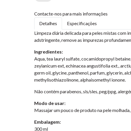
Contacte-nos para mais informações
Detalhes
Especificações
Limpeza diária delicada para peles mistas com i
adstringente, remove as impurezas profundamente 
Ingredientes:
Aqua, tea lauryl sulfate, cocamidopropyl betain
zeylanicum ext, echinacea angustifolia ext., arcti
germ oil, glycine, panthenol, parfum, glycerin, alc
methylisothiazolinone, alphaisomethyl ionone.
Não contém parabenos, sls/sles, peg/ppg, alergéni
Modo de usar:
Massajar um pouco de produto na pele molhada, 
Embalagem:
300 ml