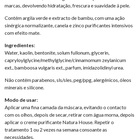
marcas, devolvendo hidratação, frescura e suavidade á pele.
Contém argila verde e extracto de bambu, com uma ação
sinérgica normalizante, canela e zinco purificantes intensivos
com efeito mate.
Ingredientes:
Water, kaolin, bentonite, solum fullonum, glycerin,
capryloylglycine/methylglycine/cinnamomum zeylanicum
ext., bamboosa vulgaris ext., parfum, imidazolidinyl urea.
Não contém parabenos, sls/sles, peg/ppg, alergénicos, óleos
minerais e silicone.
Modo de usar:
Aplicar uma fina camada da máscara, evitando o contacto
com os olhos, depois de secar, retirar com água morna, depois
aplicar o creme purificante Natura House. Repetir o
tratamento 1 ou 2 vezes na semana consoante as
necessidades.