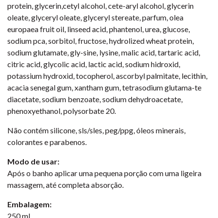
protein, glycerin,cetyl alcohol, cete-aryl alcohol, glycerin
oleate, glyceryl oleate, glyceryl stereate, parfum, olea
europaea fruit oil, linseed acid, phantenol, urea, glucose,
sodium pca, sorbitol, fructose, hydrolized wheat protein,
sodium glutamate, gly-sine, lysine, malic acid, tartaric acid,
citric acid, glycolic acid, lactic acid, sodium hidroxid,
potassium hydroxid, tocopherol, ascorbyl palmitate, lecithin,
acacia senegal gum, xantham gum, tetrasodium glutama-te
diacetate, sodium benzoate, sodium dehydroacetate,
phenoxyethanol, polysorbate 20.
Não contém silicone, sls/sles, peg/ppg, óleos minerais,
colorantes e parabenos.
Modo de usar:
Após o banho aplicar uma pequena porção com uma ligeira
massagem, até completa absorção.
Embalagem:
250 ml