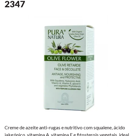
2347
Creme de azeite anti-rugas e nutritivo com squalene, ácido
ialurónico, vitamina A, vitamina E e fitosterois vegetais, ideal