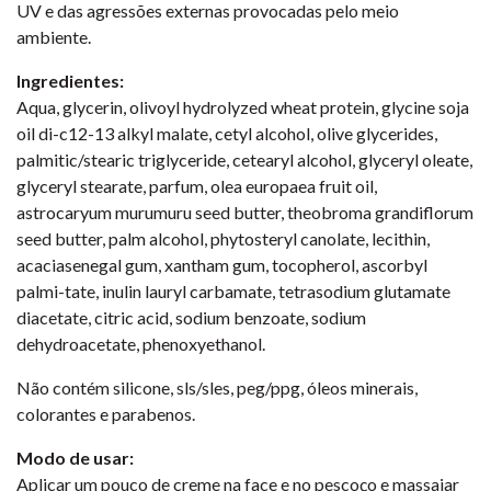
UV e das agressões externas provocadas pelo meio
ambiente.
Ingredientes:
Aqua, glycerin, olivoyl hydrolyzed wheat protein, glycine soja
oil di-c12-13 alkyl malate, cetyl alcohol, olive glycerides,
palmitic/stearic triglyceride, cetearyl alcohol, glyceryl oleate,
glyceryl stearate, parfum, olea europaea fruit oil,
astrocaryum murumuru seed butter, theobroma grandiflorum
seed butter, palm alcohol, phytosteryl canolate, lecithin,
acaciasenegal gum, xantham gum, tocopherol, ascorbyl
palmi-tate, inulin lauryl carbamate, tetrasodium glutamate
diacetate, citric acid, sodium benzoate, sodium
dehydroacetate, phenoxyethanol.
Não contém silicone, sls/sles, peg/ppg, óleos minerais,
colorantes e parabenos.
Modo de usar:
Aplicar um pouco de creme na face e no pescoço e massajar