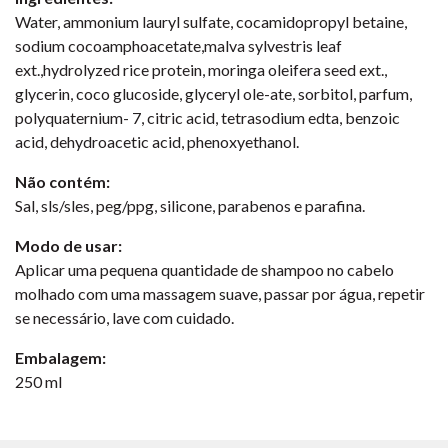
Water, ammonium lauryl sulfate, cocamidopropyl betaine,
sodium cocoamphoacetate,malva sylvestris leaf
ext.,hydrolyzed rice protein, moringa oleifera seed ext.,
glycerin, coco glucoside, glyceryl ole-ate, sorbitol, parfum,
polyquaternium- 7, citric acid, tetrasodium edta, benzoic
acid, dehydroacetic acid, phenoxyethanol.
Não contém:
Sal, sls/sles, peg/ppg, silicone, parabenos e parafina.
Modo de usar:
Aplicar uma pequena quantidade de shampoo no cabelo
molhado com uma massagem suave, passar por água, repetir
se necessário, lave com cuidado.
Embalagem:
250 ml