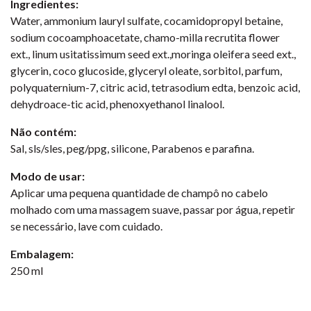
Ingredientes:
Water, ammonium lauryl sulfate, cocamidopropyl betaine,
sodium cocoamphoacetate, chamo-milla recrutita flower
ext., linum usitatissimum seed ext.,moringa oleifera seed ext.,
glycerin, coco glucoside, glyceryl oleate, sorbitol, parfum,
polyquaternium-7, citric acid, tetrasodium edta, benzoic acid,
dehydroace-tic acid, phenoxyethanol linalool.
Não contém:
Sal, sls/sles, peg/ppg, silicone, Parabenos e parafina.
Modo de usar:
Aplicar uma pequena quantidade de champô no cabelo
molhado com uma massagem suave, passar por água, repetir
se necessário, lave com cuidado.
Embalagem:
250 ml