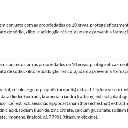
, em conjunto com as propriedades de 10 ervas, protege eficazment
ato de sódio, xilitol e ácido glicirético, ajudam a prevenir a formaç
, em conjunto com as propriedades de 10 ervas, protege eficazment
ato de sódio, xilitol e ácido glicirético, ajudam a prevenir a formaç
ylitol, cellulose gum, propolis (propolis) extract, illicium verum (an
cordata (linden) extract, krameria triandra (rathany) extract, planta
(licorice) extract, aesculus hippocastanum (horsechestnut) extract,
etinic acid, sodium fluoride, zinc citrate, calcium gluconate, sodi
e, limonene, linalool, c.i. 77981 (titanium dioxide).