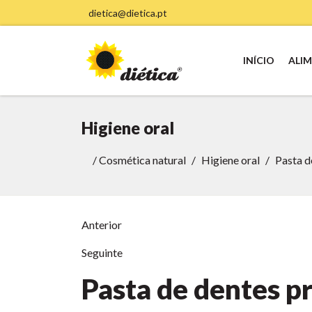
dietica@dietica.pt
INÍCIO
ALI
Higiene oral
/
Cosmética natural
Higiene oral
Pasta d
Anterior
Seguinte
Pasta de dentes p