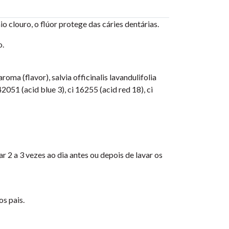
o clouro, o flúor protege das cáries dentárias.
o.
roma (flavor), salvia officinalis lavandulifolia
2051 (acid blue 3), ci 16255 (acid red 18), ci
 2 a 3 vezes ao dia antes ou depois de lavar os
s pais.