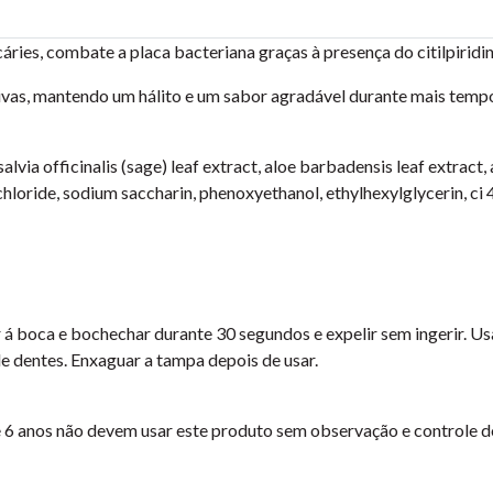
áries, combate a placa bacteriana graças à presença do citilpiridini
givas, mantendo um hálito e um sabor agradável durante mais temp
alvia officinalis (sage) leaf extract, aloe barbadensis leaf extract, a
chloride, sodium saccharin, phenoxyethanol, ethylhexylglycerin, ci 4
á boca e bochechar durante 30 segundos e expelir sem ingerir. Usar
e dentes. Enxaguar a tampa depois de usar.
 6 anos não devem usar este produto sem observação e controle do