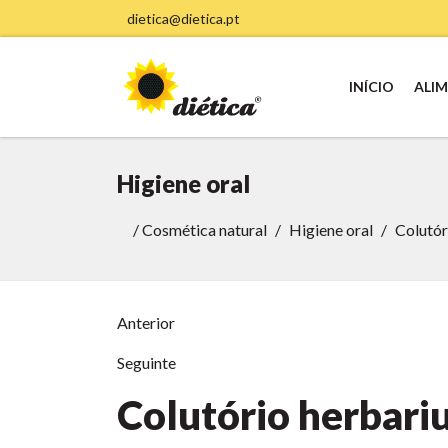
dietica@dietica.pt
INÍCIO
ALI
Higiene oral
/
Cosmética natural
Higiene oral
Colutór
Anterior
Seguinte
Colutório herbari