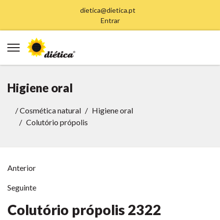
dietica@dietica.pt
Entrar
Higiene oral
/
Cosmética natural
Higiene oral
Colutório própolis
Anterior
Seguinte
Colutório própolis
2322