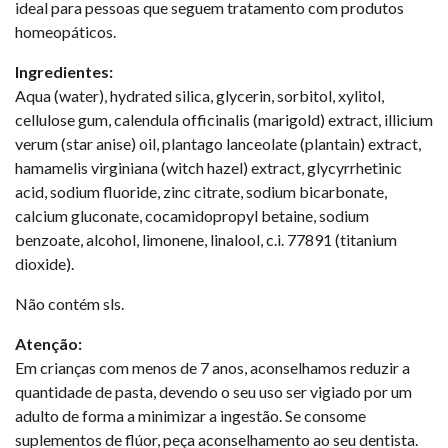
ideal para pessoas que seguem tratamento com produtos
homeopáticos.
Ingredientes:
Aqua (water), hydrated silica, glycerin, sorbitol, xylitol,
cellulose gum, calendula officinalis (marigold) extract, illicium
verum (star anise) oil, plantago lanceolate (plantain) extract,
hamamelis virginiana (witch hazel) extract, glycyrrhetinic
acid, sodium fluoride, zinc citrate, sodium bicarbonate,
calcium gluconate, cocamidopropyl betaine, sodium
benzoate, alcohol, limonene, linalool, c.i. 77891 (titanium
dioxide).
Não contém sls.
Atenção:
Em crianças com menos de 7 anos, aconselhamos reduzir a
quantidade de pasta, devendo o seu uso ser vigiado por um
adulto de forma a minimizar a ingestão. Se consome
suplementos de flúor, peça aconselhamento ao seu dentista.