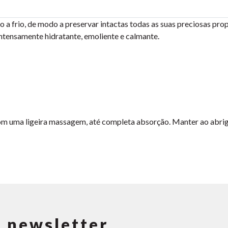
a frio, de modo a preservar intactas todas as suas preciosas prop
intensamente hidratante, emoliente e calmante.
m uma ligeira massagem, até completa absorção. Manter ao abrigo 
 newsletter