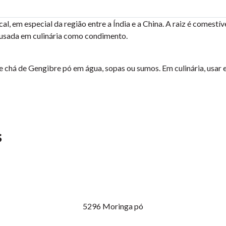
l, em especial da região entre a Índia e a China. A raiz é comestív
usada em culinária como condimento.
e chá de Gengibre pó em água, sopas ou sumos. Em culinária, usa
s
5296
Moringa pó