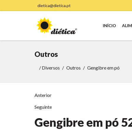
dietica@dietica.pt
INÍCIO
ALI
Outros
/
Diversos
Outros
Gengibre em pó
Anterior
Seguinte
Gengibre em pó
5