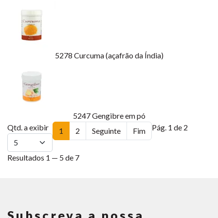
5278
Curcuma (açafrão da Índia)
5247
Gengibre em pó
Qtd. a exibir
Pág. 1 de 2
1
2
Seguinte
Fim
Resultados 1 — 5 de 7
Subscreva a nossa