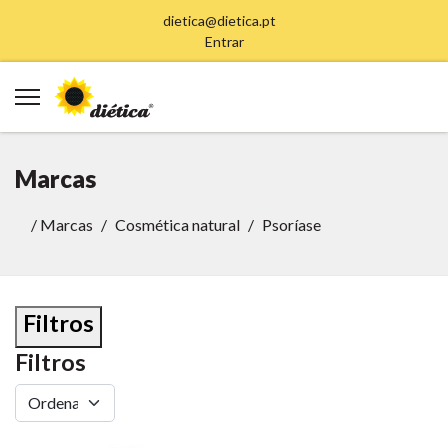
dietica@dietica.pt
Entrar
Marcas
/
Marcas
Cosmética natural
Psoríase
Filtros
Filtros