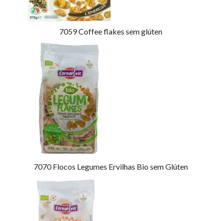
7059
Coffee flakes sem glúten
7070
Flocos Legumes Ervilhas Bio sem Glúten