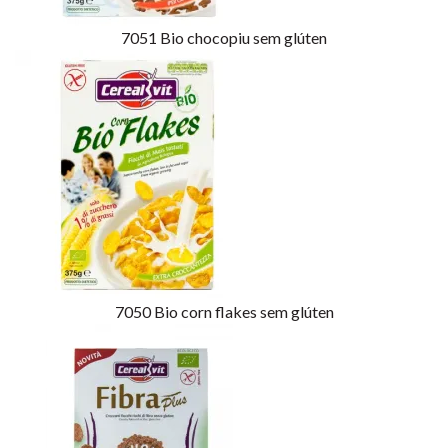
7051
Bio chocopiu sem glúten
7050
Bio corn flakes sem glúten