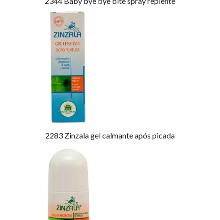
2344
Baby bye bye bite spray replente
2283
Zinzala gel calmante após picada