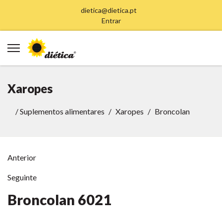
dietica@dietica.pt
Entrar
Xaropes
/
Suplementos alimentares
Xaropes
Broncolan
Anterior
Seguinte
Broncolan
6021
Anterior
Anterior