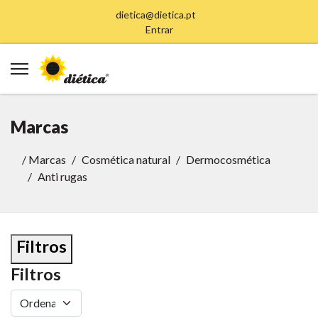
dietica@dietica.pt
Entrar
Marcas
/
Marcas
Cosmética natural
Dermocosmética
Anti rugas
Filtros
Filtros